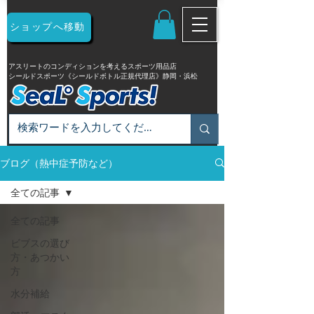
ショップへ移動
アスリートのコンディションを考えるスポーツ用品店
シールドスポーツ《シールドボトル正規代理店》静岡・浜松
ブログ（熱中症予防など）
全ての記事
全ての記事
ビブスの選び
方・あつかい
方
水分補給