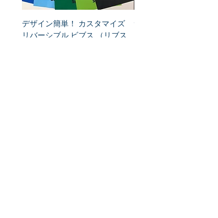
デザイン簡単！ カスタマイズ
サッカー審判用リバーシ
リバーシブル ビブス （リブス
ブス （リブス）
カスタム）
価格
￥4,300
価格
￥4,300
消費税込み
消費税込み
卒部・卒団の記念品、企
業OEM承ります！
《シールドスポーツの得意なアイテム》
名入れボトル 名入れ水筒 名入れ保
冷カバー 名入れマスク 背番号入り
マスク 名入れタオル 名入れ冷感タ
オル 名入れハンカチ 名入れTシャ
ツ クラスTシャツ ビブス リバー
シブルビブス 軽量ビブス 冷感ビブ
ス サッカービブス サッカー用ビブ