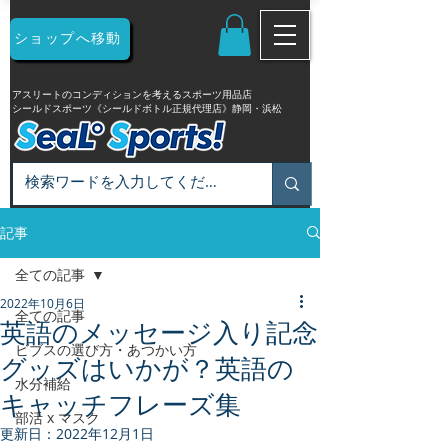
ショップへ移動
アスリートのコンディションを考えるスポーツ用品店
シールドスポーツ《シールドボトル正規代理店》静岡・浜松
記事
全ての記事
2022年10月6日
全ての記事
英語のメッセージ入り記念
ビブスの選び方・あつかい方
グッズはいかが？英語の
水分補給
キャッチフレーズ集
部活 x マスク
更新日：
2022年12月1日