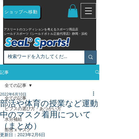
ショップへ移動
アスリートのコンディションを考えるスポーツ用品店
シールドスポーツ《シールドボトル正規代理店》静岡・浜松
記事
全ての記事
2022年6月10日
全ての記事
部活や体育の授業など運動
ビブスの選び方・あつかい方
中のマスク着用について
水分補給
（まとめ）
部活 x マスク
更新日：
2023年2月6日