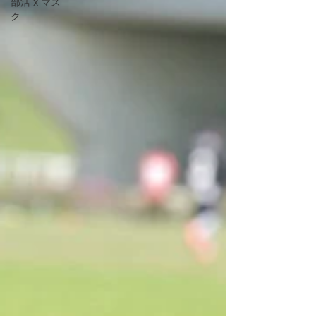
部活 x マス
ク