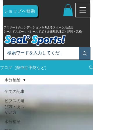
ショップへ移動
アスリートのコンディションを考えるスポーツ用品店
シールドスポーツ《シールドボトル正規代理店》静岡・浜松
ブログ（熱中症予防など）
水分補給
全ての記事
ビブスの選
び方・あつ
かい方
水分補給