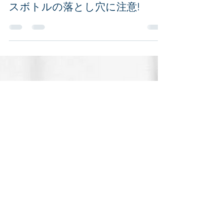
2023年5月17日
水分補給
【真夏の熱中症対策】ステンレ
スボトルの落とし穴に注意!