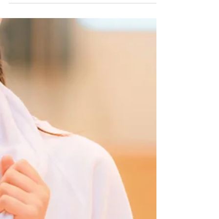
校女子サッカー選手権三連覇の藤
枝順心高校女子サッカー部も使う
「保冷スクイズボトル」とはど
んなもの︖