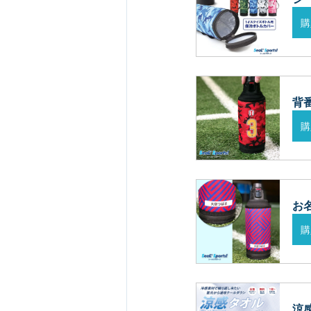
購
背
購
お名
購
涼