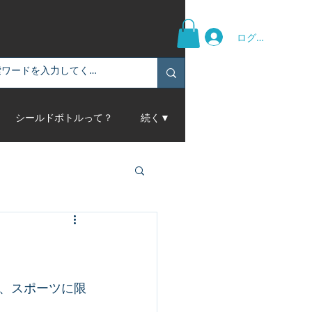
ログイン
シールドボトルって？
続く▼
、スポーツに限