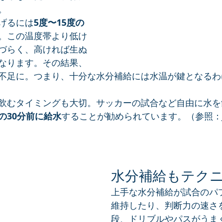
。
げるには
5度〜15度の
。この温度帯より低け
づらく、高ければ生ぬ
なります。その結果、
不足に。つまり、十分な水分補給には水温が鍵となるわ
飲むタイミングも大切。サッカーの試合など自由に水を
の30分前に給水
することが勧められています。（参照：J
水分補給もテク
上手な水分補給が試合のパ
維持したり、判断力の速さ
段、ドリブルやパスがうま