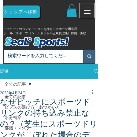
ショップへ移動
アスリートのコンディションを考えるスポーツ用品店
シールドスポーツ《シールドボトル正規代理店》静岡・浜松
記事
全ての記事
2023年4月24日
全ての記事
なぜピッチにスポーツド
ビブスの選び方・あつかい方
リンクの持ち込み禁止な
水分補給
の？（芝生にスポーツドリ
部活 x マスク
ンクがこぼれた場合のデ