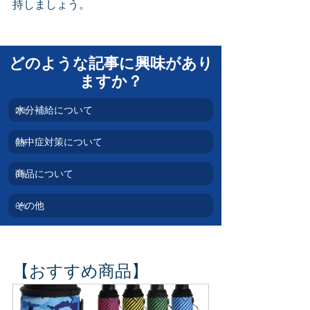
持しましょう。
どのような記事に興味があり
ますか？
水分補給について
0
%
熱中症対策について
0
%
商品について
0
%
その他
0
%
【おすすめ商品】