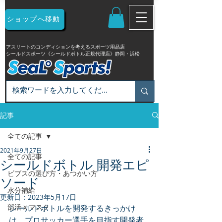
ショップへ移動
アスリートのコンディションを考えるスポーツ用品店
シールドスポーツ《シールドボトル正規代理店》静岡・浜松
記事
全ての記事
2021年9月27日
全ての記事
シールドボトル 開発エピ
ビブスの選び方・あつかい方
ソード
水分補給
更新日：
2023年5月17日
部活 x マスク
シールドボトルを開発するきっかけ
は、プロサッカー選手を目指す開発者