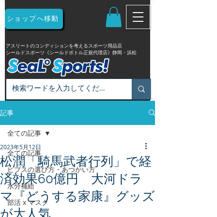
ショップへ移動
アスリートのコンディションを考えるスポーツ用品店
シールドスポーツ《シールドボトル正規代理店》静岡・浜松
記事
全ての記事
2023年5月12日
全ての記事
松潤「騎馬武者行列」で経
ビブスの選び方・あつかい方
済効果60億円 大河ドラ
水分補給
マ『どうする家康』グッズ
部活 x マスク
が大人気